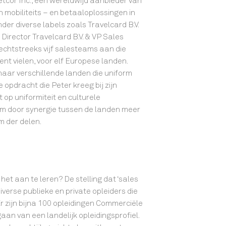
eetcor Inc., een wereldwijd aanbieder van
mobiliteits – en betaaloplossingen in
nder diverse labels zoals Travelcard B.V.
Director Travelcard B.V. & VP Sales
echtstreeks vijf salesteams aan die
t vielen, voor elf Europese landen.
naar verschillende landen die uniform
opdracht die Peter kreeg bij zijn
t op uniformiteit en culturele
m door synergie tussen de landen meer
m der delen.
 het aan te leren? De stelling dat ‘sales
 diverse publieke en private opleiders die
 Er zijn bijna 100 opleidingen Commerciële
aan van een landelijk opleidingsprofiel.