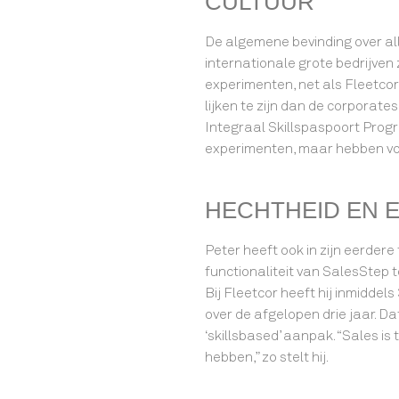
CULTUUR
De algemene bevinding over al
internationale grote bedrijven
experimenten, net als Fleetcor 
lijken te zijn dan de corporates
Integraal Skillspaspoort Progr
experimenten, maar hebben v
HECHTHEID EN 
Peter heeft ook in zijn eerdere
functionaliteit van SalesStep 
Bij Fleetcor heeft hij inmidde
over de afgelopen drie jaar. Dat
‘skillsbased’ aanpak. “Sales is
hebben,” zo stelt hij.