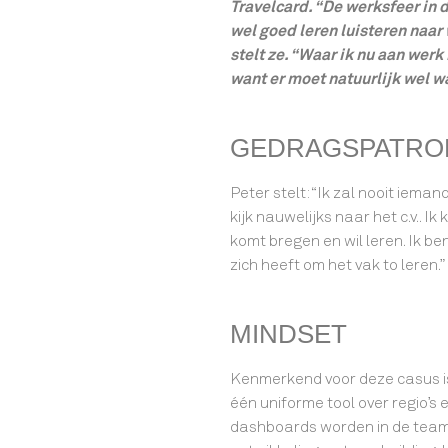
Travelcard. “De werksfeer in d
wel goed leren luisteren naar
stelt ze. “Waar ik nu aan werk 
want er moet natuurlijk wel w
GEDRAGSPATRO
Peter stelt: “Ik zal nooit ieman
kijk nauwelijks naar het c.v.. I
komt bregen en wil leren. Ik be
zich heeft om het vak to leren.”
MINDSET
Kenmerkend voor deze casus is
één uniforme tool over regio’s
dashboards worden in de teams