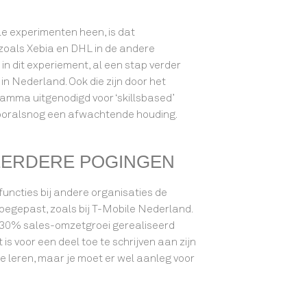
le experimenten heen, is dat
 zoals Xebia en DHL in de andere
in dit experiement, al een stap verder
 in Nederland. Ook die zijn door het
amma uitgenodigd voor ‘skillsbased’
ooralsnog een afwachtende houding.
EERDERE POGINGEN
 functies bij andere organisaties de
toegepast, zoals bij T-Mobile Nederland.
ls 30% sales-omzetgroei gerealiseerd
 is voor een deel toe te schrijven aan zijn
 te leren, maar je moet er wel aanleg voor