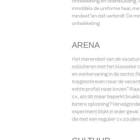
ontwikkeling en teambuilding.
inmiddels de uniforme taal, met
mindset’ en dat verbindt. De mi
ontwikkeling.
ARENA
Het merendeel van de vacature
solliciteren met het klassieke
en werkervaring in de sector. Pe
toegeschreven naar de vacante
echte profiel naar boven.” Wa
c.v., als dit maar beperkt bruikb
betere oplossing? Vervolgonder
experiment blijkt in ieder geval
die met een regulier c.v. zoude