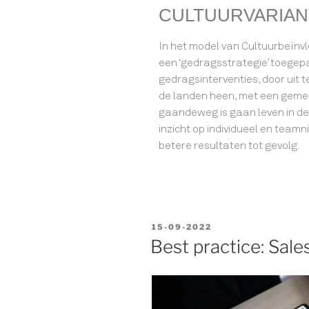
CULTUURVARIAN
In het model van Cultuurbeïnvl
een ‘gedragsstrategie’ toegepa
gedragsinterventies, door uit 
de landen heen, met een geme
gaandeweg is gaan leven in de
inzicht op individueel en team
betere resultaten tot gevolg.
15-09-2022
Best practice: Sal