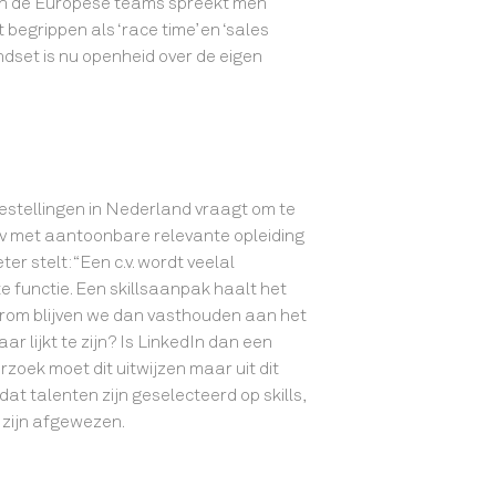
 In de Europese teams spreekt men
 begrippen als ‘race time’ en ‘sales
ndset is nu openheid over de eigen
stellingen in Nederland vraagt om te
 cv met aantoonbare relevante opleiding
ter stelt: “Een c.v. wordt veelal
 functie. Een skillsaanpak haalt het
arom blijven we dan vasthouden aan het
aar lijkt te zijn? Is LinkedIn dan een
zoek moet dit uitwijzen maar uit dit
 dat talenten zijn geselecteerd op skills,
n zijn afgewezen.