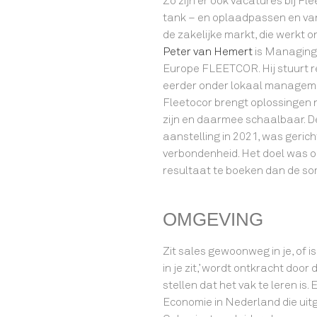
Zo zijn er ook vacatures bij Fl
tank – en oplaadpassen en van 
de zakelijke markt, die werkt o
Peter van Hemert
is Managing 
Europe FLEETCOR. Hij stuurt r
eerder onder lokaal managemen
Fleetocor brengt oplossingen 
zijn en daarmee schaalbaar. De 
aanstelling in 2021, was gerich
verbondenheid. Het doel was o
resultaat te boeken dan de so
OMGEVING
Zit sales gewoonweg in je, of is
in je zit,’ wordt ontkracht door
stellen dat het vak te leren is.
Economie in Nederland die uitg