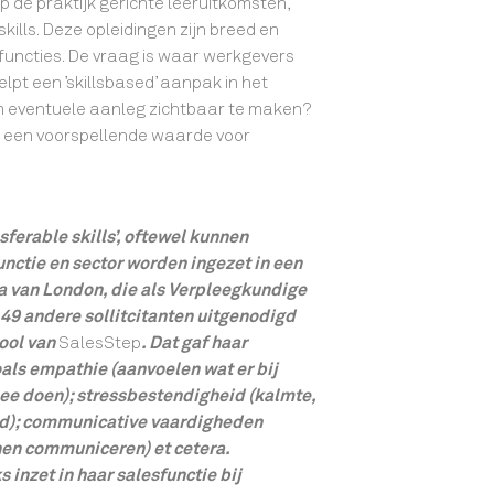
p de praktijk gerichte leeruitkomsten,
skills. Deze opleidingen zijn breed en
 functies. De vraag is waar werkgevers
elpt een ’skillsbased’ aanpak in het
m eventuele aanleg zichtbaar te maken?
 een voorspellende waarde voor
sferable skills’, oftewel kunnen
unctie en sector worden ingezet in een
a van London, die als Verpleegkundige
49 andere sollitcitanten uitgenodigd
ool van
SalesStep
. Dat gaf haar
oals empathie (aanvoelen wat er bij
mee doen); stressbestendigheid (kalmte,
end); communicative vaardigheden
nnen communiceren) et cetera.
s inzet in haar salesfunctie bij