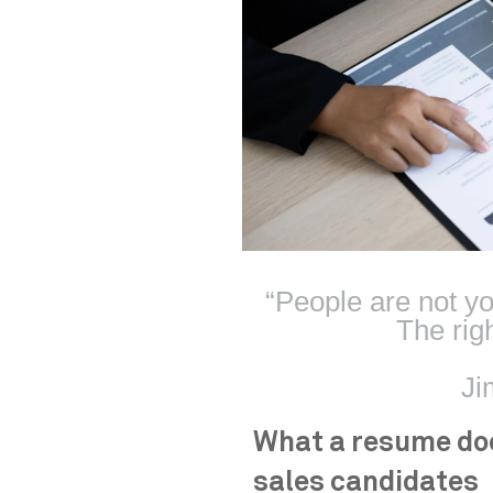
“People are not yo
The rig
Ji
What a resume doe
sales candidates