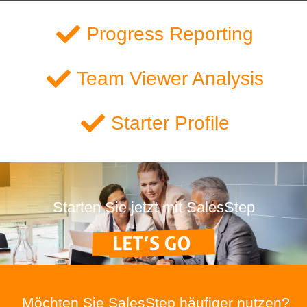
Progress Reporting
Team Viewer Analysis
Starter Profile
Starten Sie jetzt mit SalesStep
Möchten Sie SalesStep häufiger nutzen?